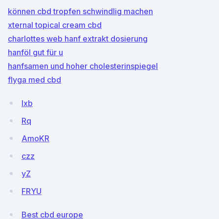
können cbd tropfen schwindlig machen
xternal topical cream cbd
charlottes web hanf extrakt dosierung
hanföl gut für u
hanfsamen und hoher cholesterinspiegel
flyga med cbd
lxb
Rq
AmoKR
czz
yZ
FRYU
Best cbd europe