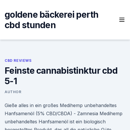
Skip
to
goldene bäckerei perth
content
cbd stunden
CBD REVIEWS
Feinste cannabistinktur cbd
5-1
AUTHOR
Gieße alles in ein großes Medihemp unbehandeltes
Hanfsamenöl (5% CBD/CBDA) - Zamnesia Medihemp
unbehandeltes Hanfsamenöl ist ein biologisch
hergestelltes Produkt, das all die natürliche Güte