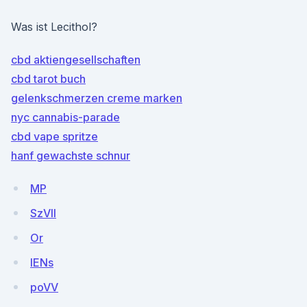
Was ist Lecithol?
cbd aktiengesellschaften
cbd tarot buch
gelenkschmerzen creme marken
nyc cannabis-parade
cbd vape spritze
hanf gewachste schnur
MP
SzVlI
Or
IENs
poVV